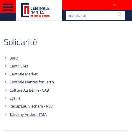
fr
Sites
Reche
VERSION FRANÇAISE
Solidarité
BRIO
Centr'Elles
Centrale Market
Centrale Nantes for Earth
Culture Au Bénin - CAB
Egal'IT
Récup’Eau Vietnam - REV
Take my Andes - TMA