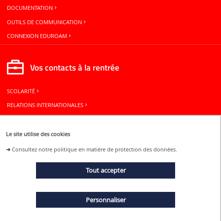
DOCUMENTATION
OUTILS DE COMMUNICATION
CONNEXION EDUROAM
Vos contacts à la rentrée
SCOLARITÉ
RELATIONS INTERNATIONALES
BUREAU DES ÉLÈVES
Le site utilise des cookies
Restons connectés
➜
Consultez notre politique en matière de protection des données.
Tout accepter
ACTUALITÉS
Personnaliser
ÉVÉNEMENTS