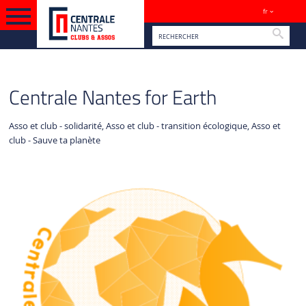
fr
Sites
Reche
VERSION FRANÇAISE
VIE ASSOCIATIVE
Centrale Nantes for Earth
Asso et club - solidarité, Asso et club - transition écologique, Asso et
club - Sauve ta planète