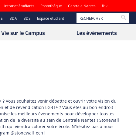
Sites
Intranet étudiants
Photothèque
Centrale Nantes
fr
Reche
DE
BDA
BDS
Espace étudiant
Vie sur le Campus
Les événements
 ? Vous souhaitez venir débattre et ouvrir votre vision du
n et de revendication LGBT+ ? Vous êtes au bon endroit !
ganise les meilleurs évènements pour développer toustes
tion de la diversité au sein de Centrale Nantes ! Stonewall
nth qui viendra colorer votre école. N’hésitez pas à nous
agram @stonewall_ecn !