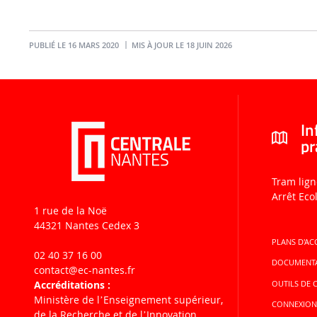
PUBLIÉ LE 16 MARS 2020
MIS À JOUR LE 18 JUIN 2026
In
pr
Tram lign
Arrêt Eco
1 rue de la Noë
44321 Nantes Cedex 3
PLANS D'AC
02 40 37 16 00
DOCUMENT
contact
@ec-nantes.fr
Accréditations :
OUTILS DE
Ministère de lʼEnseignement supérieur,
CONNEXIO
de la Recherche et de lʼInnovation