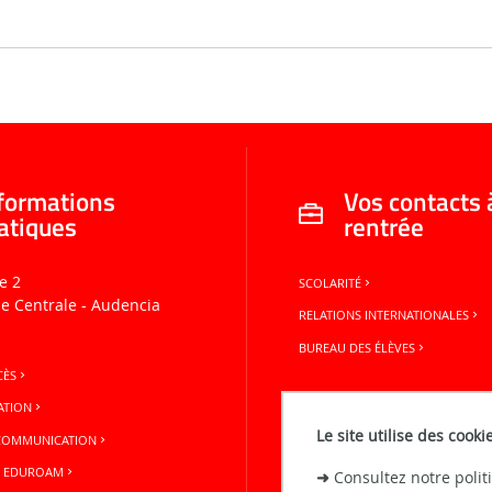
formations
Vos contacts 
atiques
rentrée
e 2
SCOLARITÉ
le Centrale - Audencia
RELATIONS INTERNATIONALES
BUREAU DES ÉLÈVES
CÈS
ATION
Le site utilise des cooki
 COMMUNICATION
N EDUROAM
➜
Consultez notre poli