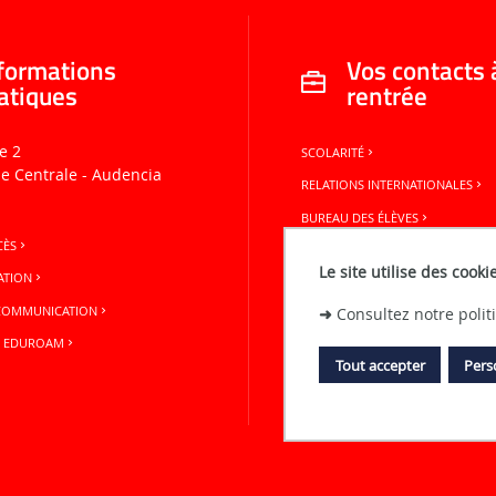
formations
Vos contacts 
atiques
rentrée
e 2
SCOLARITÉ
le Centrale - Audencia
RELATIONS INTERNATIONALES
BUREAU DES ÉLÈVES
CÈS
Le site utilise des cooki
ATION
 COMMUNICATION
➜
Consultez notre poli
N EDUROAM
Tout accepter
Pers