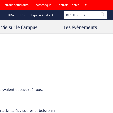
Sites
Intranet étudiants
Photothèque
Centrale Nantes
fr
Reche
DE
BDA
BDS
Espace étudiant
Vie sur le Campus
Les événements
lyvalent et ouvert à tous.
nacks salés / sucrés et boissons).