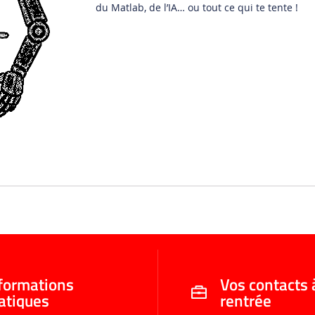
du Matlab, de l’IA… ou tout ce qui te tente !
formations
Vos contacts 
atiques
rentrée