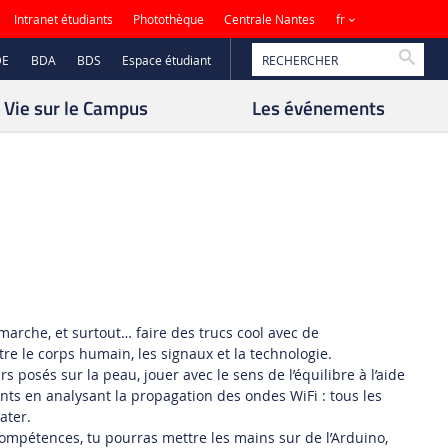
Sites
Intranet étudiants
Photothèque
Centrale Nantes
fr
Reche
DE
BDA
BDS
Espace étudiant
Vie sur le Campus
Les événements
rche, et surtout… faire des trucs cool avec de
entre le corps humain, les signaux et la technologie.
posés sur la peau, jouer avec le sens de l’équilibre à l’aide
s en analysant la propagation des ondes WiFi : tous les
ater.
compétences, tu pourras mettre les mains sur de l’Arduino,