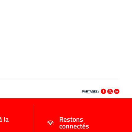
PARTAGEZ :
à la
Restons
connectés