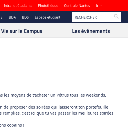
Sites
Intranet étudiants
Photothèque
Centrale Nantes
fr
Reche
DE
BDA
BDS
Espace étudiant
Vie sur le Campus
Les événements
pas les moyens de t'acheter un Pétrus tous les weekends,
 de proposer des soirées qui laisseront ton portefeuille
 remplies, c'est ici que tu vas passer les meilleures soirées
ons copains !