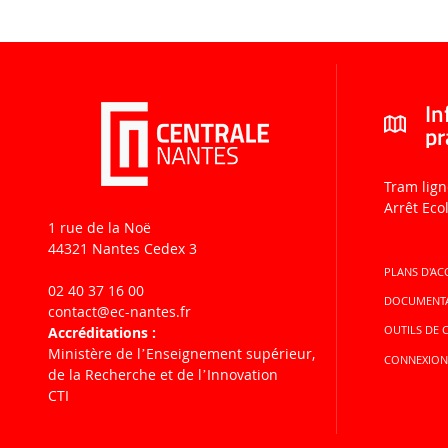
In
pr
Tram lign
Arrêt Eco
1 rue de la Noë
44321 Nantes Cedex 3
PLANS D'AC
02 40 37 16 00
DOCUMENT
contact
@ec-nantes.fr
Accréditations :
OUTILS DE
Ministère de lʼEnseignement supérieur,
CONNEXIO
de la Recherche et de lʼInnovation
CTI