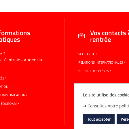
formations
Vos contacts 
atiques
rentrée
e 2
SCOLARITÉ
le Centrale - Audencia
RELATIONS INTERNATIONALES
BUREAU DES ÉLÈVES
CÈS
ATION
Le site utilise des cooki
 COMMUNICATION
N EDUROAM
➜
Consultez notre poli
Tout accepter
Pers