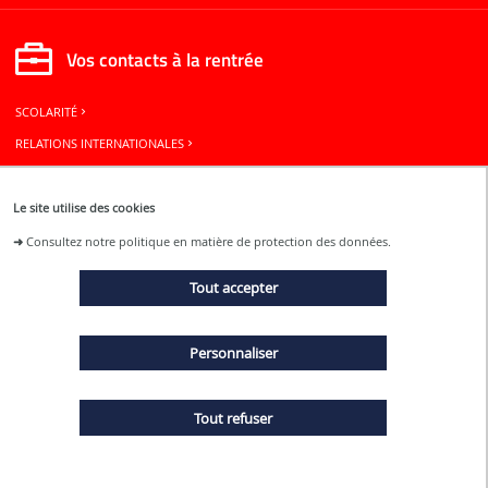
Vos contacts à la rentrée
SCOLARITÉ
RELATIONS INTERNATIONALES
BUREAU DES ÉLÈVES
Le site utilise des cookies
Restons connectés
➜
Consultez notre politique en matière de protection des données.
Tout accepter
ACTUALITÉS
Personnaliser
ÉVÉNEMENTS
Tout refuser
MENTIONS LÉGALES
PLAN DU SITE