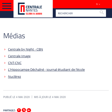
fr
Sites
Reche
VERSION FRANÇAISE
Médias
Centrale by Night - CBN
Centrale Image
CNT-CNC
L'Hippocampe Déchaîné - journal étudiant de l'école
Nuclérez
PUBLIÉ LE 4 MAI 2020
MIS À JOUR LE 4 MAI 2020
PARTAGEZ :