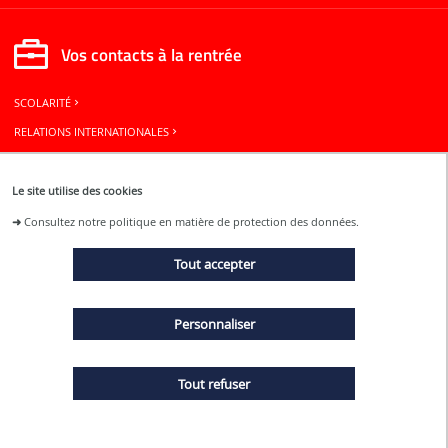
Vos contacts à la rentrée
SCOLARITÉ
RELATIONS INTERNATIONALES
BUREAU DES ÉLÈVES
Le site utilise des cookies
Restons connectés
➜
Consultez notre politique en matière de protection des données.
Tout accepter
ACTUALITÉS
Personnaliser
ÉVÉNEMENTS
Tout refuser
MENTIONS LÉGALES
PLAN DU SITE