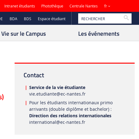
Sites
Intranet étudiants
Photothèque
Centrale Nantes
fr
Reche
DE
BDA
BDS
Espace étudiant
Vie sur le Campus
Les événements
Contact
Service de la vie étudiante
vie.etudiante
@ec-nantes.fr
s)
Pour les étudiants internationaux primo
arrivants (double diplôme et bachelor) :
Direction des relations internationales
international
@ec-nantes.fr