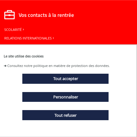
Vos contacts à la rentrée
SCOLARITÉ
RELATIONS INTERNATIONALES
BUREAU DES ÉLÈVES
Le site utilise des cookies
Restons connectés
➜
Consultez notre politique en matière de protection des données.
Tout accepter
ACTUALITÉS
Personnaliser
ÉVÉNEMENTS
Tout refuser
MENTIONS LÉGALES
PLAN DU SITE