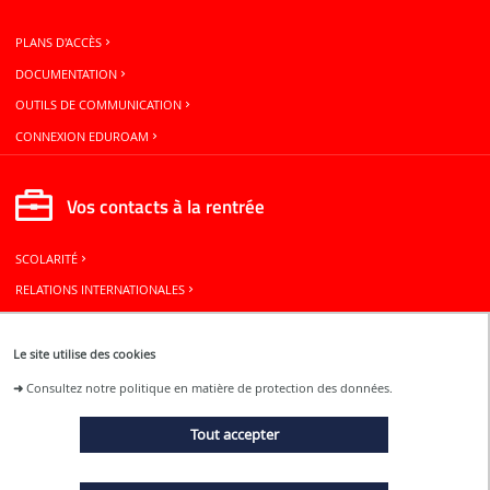
PLANS D'ACCÈS
DOCUMENTATION
OUTILS DE COMMUNICATION
CONNEXION EDUROAM
Vos contacts à la rentrée
SCOLARITÉ
RELATIONS INTERNATIONALES
BUREAU DES ÉLÈVES
Le site utilise des cookies
Restons connectés
➜
Consultez notre politique en matière de protection des données.
Tout accepter
ACTUALITÉS