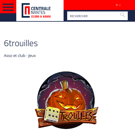
fr
Sites
Reche
VERSION FRANÇAISE
VIE CULTURELLE
6trouilles
Asso et club - Jeux