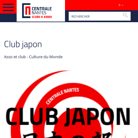
fr
Sites
Reche
VERSION FRANÇAISE
VIE ASSOCIATIVE
Club japon
Asso et club - Culture du Monde