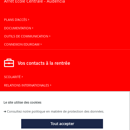
Arrêt Ecole Centrale - Audencia
PLANS D'ACCÈS
DOCUMENTATION
OUTILS DE COMMUNICATION
CONNEXION EDUROAM
Vos contacts à la rentrée
SCOLARITÉ
RELATIONS INTERNATIONALES
BUREAU DES ÉLÈVES
Le site utilise des cookies
Restons connectés
➜
Consultez notre politique en matière de protection des données.
Tout accepter