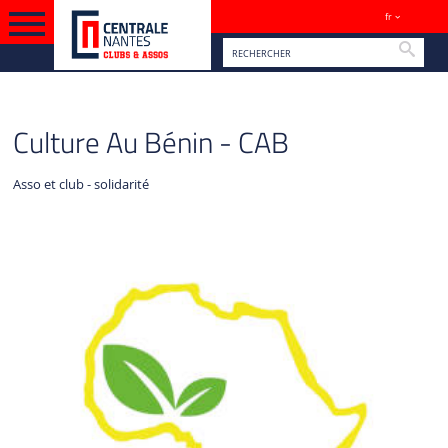
fr
Sites
Reche
VERSION FRANÇAISE
VIE ASSOCIATIVE
Culture Au Bénin - CAB
Asso et club - solidarité