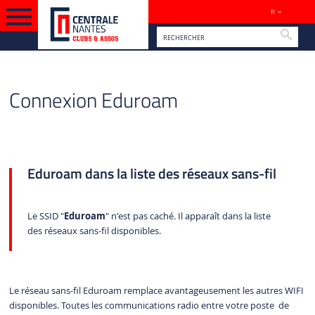
fr
Sites
Reche
PIED PAGE
VERSION FRANÇAISE
CONNEXION EDUROAM
Connexion Eduroam
Eduroam dans la liste des réseaux sans-fil
Le SSID "
Eduroam
" n'est pas caché. Il apparaît dans la liste
des réseaux sans-fil disponibles.
Le réseau sans-fil Eduroam remplace avantageusement les autres WIFI
disponibles. Toutes les communications radio entre votre poste de