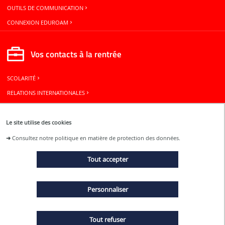
OUTILS DE COMMUNICATION
CONNEXION EDUROAM
Vos contacts à la rentrée
SCOLARITÉ
RELATIONS INTERNATIONALES
BUREAU DES ÉLÈVES
Le site utilise des cookies
Restons connectés
➜
Consultez notre politique en matière de protection des données.
Tout accepter
ACTUALITÉS
Personnaliser
ÉVÉNEMENTS
Tout refuser